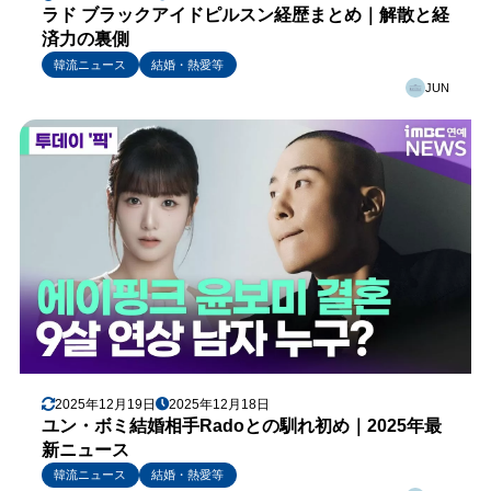
ラド ブラックアイドピルスン経歴まとめ｜解散と経
済力の裏側
韓流ニュース
結婚・熱愛等
JUN
2025年12月19日
2025年12月18日
ユン・ボミ結婚相手Radoとの馴れ初め｜2025年最
新ニュース
韓流ニュース
結婚・熱愛等